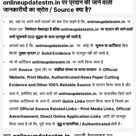
onlineupdatestm.in पर प्रदान की जाने वाली
जानकारीयों का स्रोत / Source क्या है?
हम, यहां पर अपने सभी पाठको को बता देना चाहते है कि,
onlineupdatestm.in
ना
केवल एक
जिम्मेदार वेबसाइट है बल्कि onlineupdatestm.in पर प्रदान की जाने वाली
सभी सूचनायें 100 शुद्धता के साथ प्रस्तुत की जाती है,
आपको बता दें कि,
onlineupdatestm.in
पर कोई भी
सूचना या आर्टिकल
बिना
किसी
पुख्ता प्रमाण // Solid Evidence
के प्रस्तुत नहीं की जाती है,
जो भी आर्टिकल
onlineupdatestm.in
पर जारी किया जाता है
उसके
Source
मुख्य तौर पर
संबंधित संस्था या भारत सरकार
के
Official
Website, Print Media, Authenticated News Paper Cutting
Evidence and Other 100% Reliable Source
से प्रदान किया जाता है औऱ
अन्त मे, इसीलिए हम, आप सभी को
onlineupdatestm.in
पर प्रकाशित किये जाने
प्रत्येक आर्टिकल्स के अन्त में, आपको
Quick Links
प्रदान किया जाता है जिसमे हम
आपको
Official Source Related Links – Print Media Links, Official
Advertisement, Direct Online Application Links
आदि को प्रस्तुत
किया जाता है जो कि, पूरी तरह से
शुद्ध व प्रमाणिक / Authenticated
होती है।
क्या
onlineupdatestm.in
अपनी वेबसाइट पर