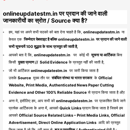
onlineupdatestm.in पर प्रदान की जाने वाली
जानकारीयों का स्रोत / Source क्या है?
हम, यहां पर अपने सभी पाठको को बता देना चाहते है कि,
onlineupdatestm.in
ना
केवल एक
जिम्मेदार वेबसाइट है बल्कि onlineupdatestm.in पर प्रदान की जाने वाली
सभी सूचनायें 100 शुद्धता के साथ प्रस्तुत की जाती है,
आपको बता दें कि,
onlineupdatestm.in
पर कोई भी
सूचना या आर्टिकल
बिना
किसी
पुख्ता प्रमाण // Solid Evidence
के प्रस्तुत नहीं की जाती है,
जो भी आर्टिकल
onlineupdatestm.in
पर जारी किया जाता है
उसके
Source
मुख्य तौर पर
संबंधित संस्था या भारत सरकार
के
Official
Website, Print Media, Authenticated News Paper Cutting
Evidence and Other 100% Reliable Source
से प्रदान किया जाता है औऱ
अन्त मे, इसीलिए हम, आप सभी को
onlineupdatestm.in
पर प्रकाशित किये जाने
प्रत्येक आर्टिकल्स के अन्त में, आपको
Quick Links
प्रदान किया जाता है जिसमे हम
आपको
Official Source Related Links – Print Media Links, Official
Advertisement, Direct Online Application Links
आदि को प्रस्तुत
किया जाता है जो कि, पूरी तरह से
शुद्ध व प्रमाणिक / Authenticated
होती है।