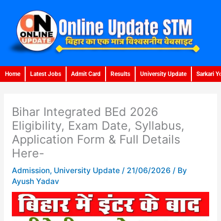
Skip
to
content
Home
Latest Jobs
Admit Card
Results
University Update
Sarkari Y
Bihar Integrated BEd 2026
Eligibility, Exam Date, Syllabus,
Application Form & Full Details
Here-
Admission
,
University Update
/
21/06/2026
/ By
Ayush Yadav