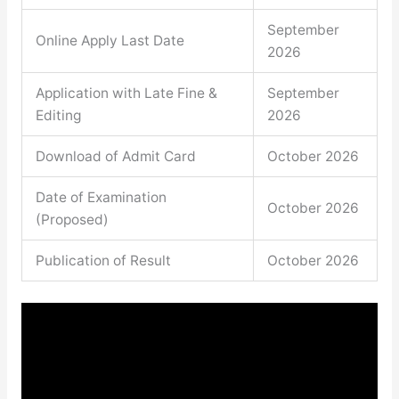
September
Online Apply Last Date
2026
Application with Late Fine &
September
Editing
2026
Download of Admit Card
October 2026
Date of Examination
October 2026
(Proposed)
Publication of Result
October 2026