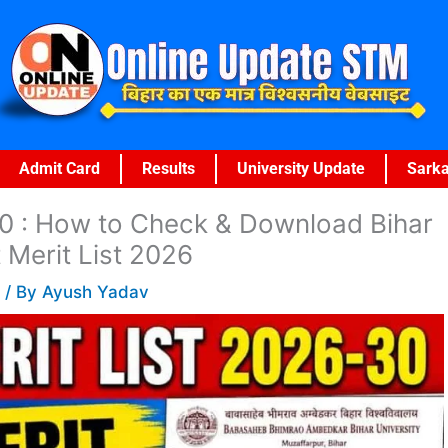
Admit Card
Results
University Update
Sarka
0 : How to Check & Download Bihar
 Merit List 2026
6
/ By
Ayush Yadav