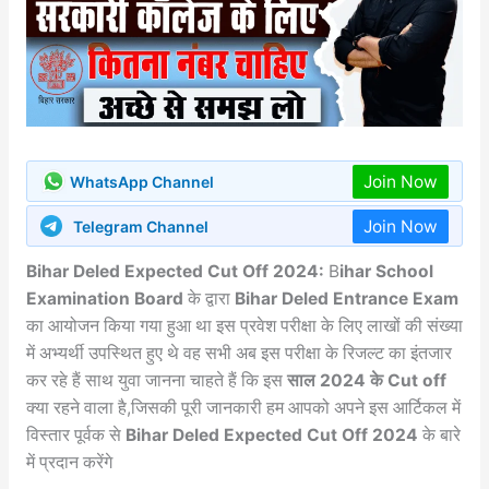
Join Now
WhatsApp Channel
Join Now
Telegram Channel
Bihar Deled Expected Cut Off 2024:
B
ihar School
Examination Board
के द्वारा
Bihar Deled Entrance Exam
का आयोजन किया गया हुआ था इस प्रवेश परीक्षा के लिए लाखों की संख्या
में अभ्यर्थी उपस्थित हुए थे वह सभी अब इस परीक्षा के रिजल्ट का इंतजार
कर रहे हैं साथ युवा जानना चाहते हैं कि इस
साल 2024 के Cut off
क्या रहने वाला है,जिसकी पूरी जानकारी हम आपको अपने इस आर्टिकल में
विस्तार पूर्वक से
Bihar Deled Expected Cut Off 2024
के बारे
में प्रदान करेंगे