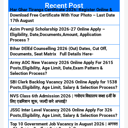
Recent Post
Har Ghar Tiranga Certificate 2026: Register Online &
Download Free Certificate With Your Photo – Last Date
17th August
Azim Premji Scholarship 2026-27 Online Apply –
Eligibility, Date,Documents,Amount, Application
Process ?
Bihar DElEd Counselling 2026 (Out) Dates, Cut Off,
Documents, Seat Matrix Full Details Here-
Army AOC New Vacancy 2026 Online Apply For 2615
Posts,Eligibility, Age Limit, Date,Exam Pattern &
Selection Process?
SBI Clerk Backlog Vacancy 2026 Online Apply for 1538
Posts,Eligibility, Age Limit, Salary & Selection Process?
NVS Class 6th Admission 2026 | नवोदय विद्यालय कक्षा 6वीं के
लिए एडमिशन शुरू, जल्दी करे अप्लाई?
JSSC Inter Level Vacancy 2026 Online Apply For 326
Posts,Eligibility, Age Limit, Salary & Selection Process?
Top 10 Government Job Vacancy in August 2026 | अगस्त