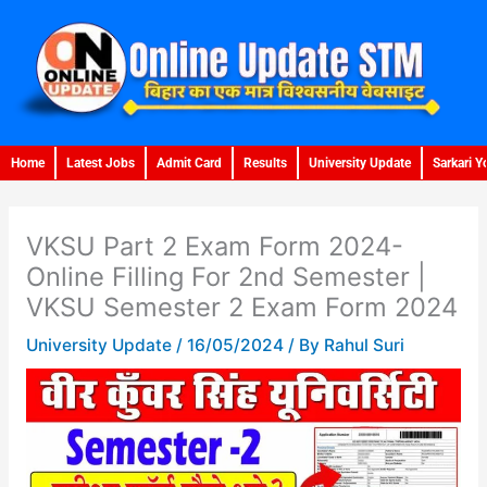
Skip
to
content
Home
Latest Jobs
Admit Card
Results
University Update
Sarkari Y
VKSU Part 2 Exam Form 2024-
Online Filling For 2nd Semester |
VKSU Semester 2 Exam Form 2024
University Update
/
16/05/2024
/ By
Rahul Suri