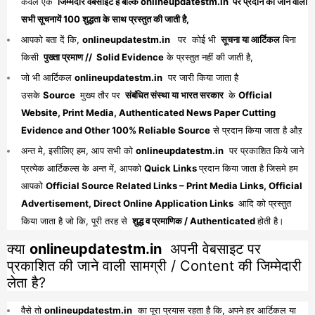
केवल एक
जिम्मेदार वेबसाइट है बल्कि onlineupdatestm.in पर प्रदान की जाने वाली
सभी सूचनायें 100 शुद्धता के साथ प्रस्तुत की जाती है,
आपको बता दें कि,
onlineupdatestm.in
पर कोई भी
सूचना या आर्टिकल
बिना
किसी
पुख्ता प्रमाण // Solid Evidence
के प्रस्तुत नहीं की जाती है,
जो भी आर्टिकल
onlineupdatestm.in
पर जारी किया जाता है
उसके
Source
मुख्य तौर पर
संबंधित संस्था या भारत सरकार
के
Official
Website, Print Media, Authenticated News Paper Cutting
Evidence and Other 100% Reliable Source
से प्रदान किया जाता है औऱ
अन्त मे, इसीलिए हम, आप सभी को
onlineupdatestm.in
पर प्रकाशित किये जाने
प्रत्येक आर्टिकल्स के अन्त में, आपको
Quick Links
प्रदान किया जाता है जिसमे हम
आपको
Official Source Related Links – Print Media Links, Official
Advertisement, Direct Online Application Links
आदि को प्रस्तुत
किया जाता है जो कि, पूरी तरह से
शुद्ध व प्रमाणिक / Authenticated
होती है।
क्या
onlineupdatestm.in
अपनी वेबसाइट पर
प्रकाशित की जाने वाली सामग्री / Content की जिम्मेदारी
लेता है?
वैसे तो
onlineupdatestm.in
का पूरा प्रयास रहता है कि, अपने हर आर्टिकल या