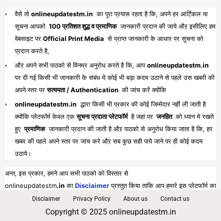
वैसे तो
onlineupdatestm.in
का पूरा प्रयास रहता है कि, अपने हर आर्टिकल या
सूचना आपको
100 प्रतिशत शुद्ध व प्रमाणिक
जानकारी प्रदान की जाये औऱ इसीलिए हम
वेबसाइट पर
Official Print Media
से प्राप्त जानकारी के आधार पर सूचना को
प्रदान करते है,
औऱ अपने सभी पाठको से विनम्र अनुरोध करते है कि, आप
onlineupdatestm.in
पर दी गई किसी भी जानकारी के संबंध मे कोई भी बड़ा कदम उठाने से पहले उस खबरी की
अपने स्तर पर
सत्ययता / Authentication
की जांच करें क्योंकि
onlineupdatestm.in
द्धारा किसी भी प्रकार की कोई जिम्मेदार नहीं ली जाती है
क्योंकि प्लेटफॉर्म केवल एक
सूचना प्रदाता प्लेटफॉर्म
है जहां पर
जनहित
को ध्यान मे रखते
हुए
प्रमाणिक
जानकारी प्रदान की जाती है औऱ पाठको से अनुरोध किया जाता है कि, हर
खबर की पहले अपने स्तर पर जांच करे औऱ सब कुछ सही पाये जाने पर ही कोई कदम
उठाये।
अन्त, इस प्रकार, हमने आप सभी पाठको को विस्तार से
onlineupdatestm
.in
का
Disclaimer
प्रस्तुत किया ताकि आप हमारे इस प्लेटफॉर्म का
पूरा व भरपूर लाभ प्राप्त कर सकें।
Disclaimer
Privacy Policy
About us
Contact us
Copyright © 2025 onlineupdatestm.in