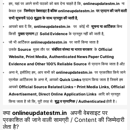
हम, यहां पर अपने सभी पाठको को बता देना चाहते है कि,
onlineupdatestm.in
ना
केवल एक
जिम्मेदार वेबसाइट है बल्कि onlineupdatestm.in पर प्रदान की जाने वाली
सभी सूचनायें 100 शुद्धता के साथ प्रस्तुत की जाती है,
आपको बता दें कि,
onlineupdatestm.in
पर कोई भी
सूचना या आर्टिकल
बिना
किसी
पुख्ता प्रमाण // Solid Evidence
के प्रस्तुत नहीं की जाती है,
जो भी आर्टिकल
onlineupdatestm.in
पर जारी किया जाता है
उसके
Source
मुख्य तौर पर
संबंधित संस्था या भारत सरकार
के
Official
Website, Print Media, Authenticated News Paper Cutting
Evidence and Other 100% Reliable Source
से प्रदान किया जाता है औऱ
अन्त मे, इसीलिए हम, आप सभी को
onlineupdatestm.in
पर प्रकाशित किये जाने
प्रत्येक आर्टिकल्स के अन्त में, आपको
Quick Links
प्रदान किया जाता है जिसमे हम
आपको
Official Source Related Links – Print Media Links, Official
Advertisement, Direct Online Application Links
आदि को प्रस्तुत
किया जाता है जो कि, पूरी तरह से
शुद्ध व प्रमाणिक / Authenticated
होती है।
क्या
onlineupdatestm.in
अपनी वेबसाइट पर
प्रकाशित की जाने वाली सामग्री / Content की जिम्मेदारी
लेता है?