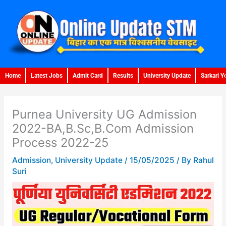
Skip
to
content
Home
Latest Jobs
Admit Card
Results
University Update
Sarkari Y
Purnea University UG Admission
2022-BA,B.Sc,B.Com Admission
Process 2022-25
Admission
,
University Update
/
15/05/2025
/ By
Rahul
Suri