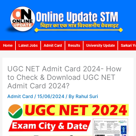
Skip
to
content
Home
Latest Jobs
Admit Card
Results
University Update
Sarkari Y
UGC NET Admit Card 2024- How
to Check & Download UGC NET
Admit Card 2024?
Admit Card
/
15/06/2024
/ By
Rahul Suri