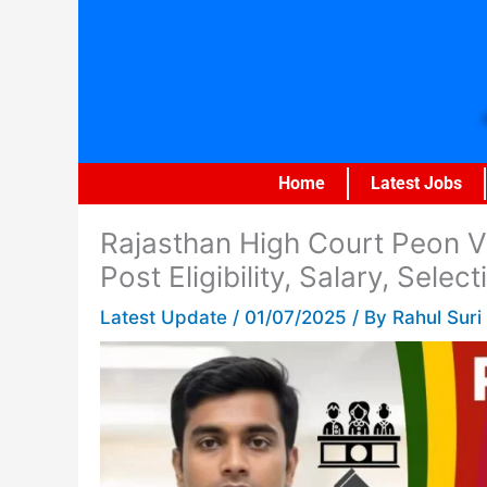
Skip
to
content
Home
Latest Jobs
Rajasthan High Court Peon 
Post Eligibility, Salary, Sel
Latest Update
/
01/07/2025
/ By
Rahul Suri