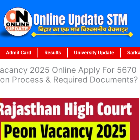
Admit Card
Results
University Update
Sarka
Vacancy 2025 Online Apply For 5670
ection Process & Required Documents?