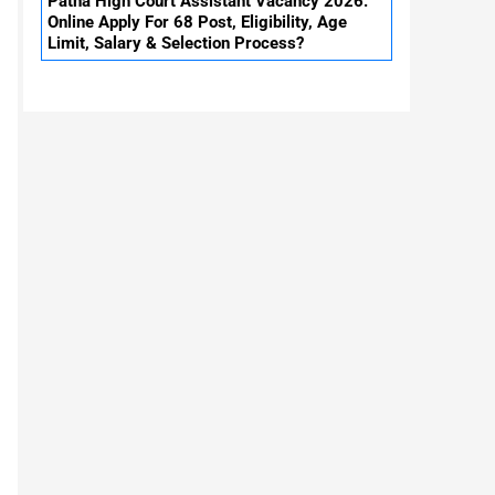
Patna High Court Assistant Vacancy 2026:
Online Apply For 68 Post, Eligibility, Age
Limit, Salary & Selection Process?