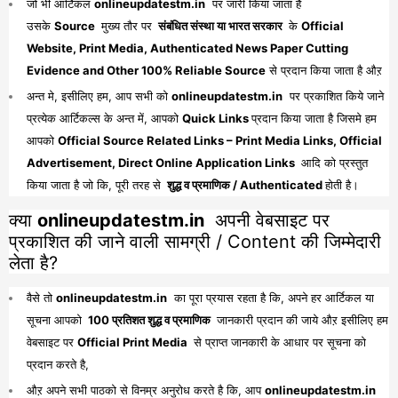
जो भी आर्टिकल
onlineupdatestm.in
पर जारी किया जाता है
उसके
Source
मुख्य तौर पर
संबंधित संस्था या भारत सरकार
के
Official
Website, Print Media, Authenticated News Paper Cutting
Evidence and Other 100% Reliable Source
से प्रदान किया जाता है औऱ
अन्त मे, इसीलिए हम, आप सभी को
onlineupdatestm.in
पर प्रकाशित किये जाने
प्रत्येक आर्टिकल्स के अन्त में, आपको
Quick Links
प्रदान किया जाता है जिसमे हम
आपको
Official Source Related Links – Print Media Links, Official
Advertisement, Direct Online Application Links
आदि को प्रस्तुत
किया जाता है जो कि, पूरी तरह से
शुद्ध व प्रमाणिक / Authenticated
होती है।
क्या
onlineupdatestm.in
अपनी वेबसाइट पर
प्रकाशित की जाने वाली सामग्री / Content की जिम्मेदारी
लेता है?
वैसे तो
onlineupdatestm.in
का पूरा प्रयास रहता है कि, अपने हर आर्टिकल या
सूचना आपको
100 प्रतिशत शुद्ध व प्रमाणिक
जानकारी प्रदान की जाये औऱ इसीलिए हम
वेबसाइट पर
Official Print Media
से प्राप्त जानकारी के आधार पर सूचना को
प्रदान करते है,
औऱ अपने सभी पाठको से विनम्र अनुरोध करते है कि, आप
onlineupdatestm.in