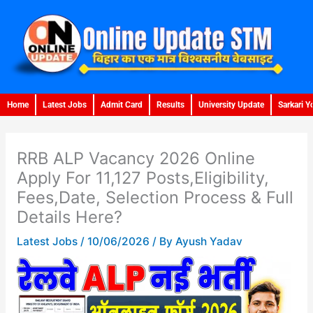
Skip
to
content
Home
Latest Jobs
Admit Card
Results
University Update
Sarkari Y
RRB ALP Vacancy 2026 Online
Apply For 11,127 Posts,Eligibility,
Fees,Date, Selection Process & Full
Details Here?
Latest Jobs
/
10/06/2026
/ By
Ayush Yadav