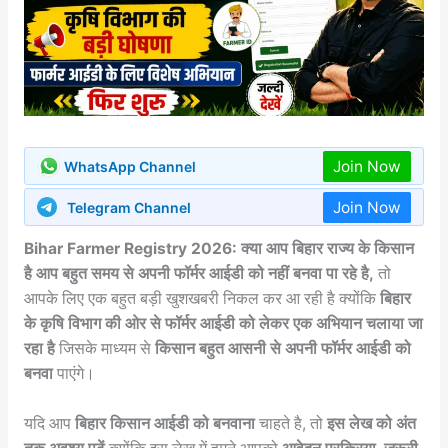
Join Now
WhatsApp Channel
Join Now
Telegram Channel
Bihar Farmer Registry 2026: क्या आप बिहार राज्य के किसान
है आप बहुत समय से अपनी फॉर्मर आईडी को नहीं बनवा पा रहे है,
तो
आपके लिए एक बहुत बड़ी खुशखबरी निकल कर आ रही है क्योंकि
बिहार
के कृषि विभाग की ओर से फॉर्मर आईडी को लेकर एक अभियान चलाया जा
रहा है
जिसके माध्यम से
किसान बहुत आसनी से अपनी फॉर्मर आईडी को
बनवा
पाएंगे।
यदि आप
बिहार किसान आईडी को बनवाना
चाहते है, तो
इस लेख को अंत