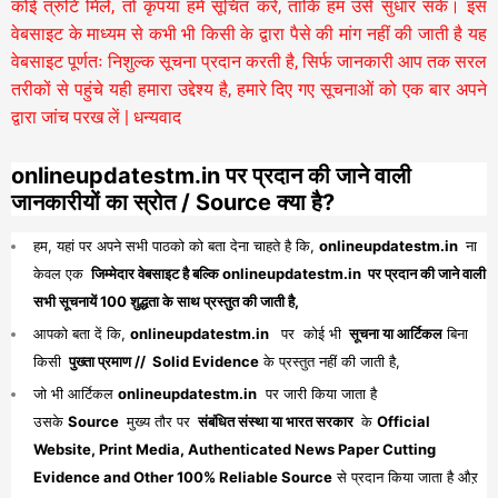
कोई त्रुटि मिले, तो कृपया हमें सूचित करें, ताकि हम उसे सुधार सकें। इस
वेबसाइट के माध्यम से कभी भी किसी के द्वारा पैसे की मांग नहीं की जाती है यह
वेबसाइट पूर्णतः निशुल्क सूचना प्रदान करती है,
सिर्फ जानकारी आप तक सरल
तरीकों से पहुंचे यही हमारा उद्देश्य है, हमारे दिए गए सूचनाओं को एक बार अपने
द्वारा जांच परख लें | धन्यवाद
onlineupdatestm.in पर प्रदान की जाने वाली
जानकारीयों का स्रोत / Source क्या है?
हम, यहां पर अपने सभी पाठको को बता देना चाहते है कि,
onlineupdatestm.in
ना
केवल एक
जिम्मेदार वेबसाइट है बल्कि onlineupdatestm.in पर प्रदान की जाने वाली
सभी सूचनायें 100 शुद्धता के साथ प्रस्तुत की जाती है,
आपको बता दें कि,
onlineupdatestm.in
पर कोई भी
सूचना या आर्टिकल
बिना
किसी
पुख्ता प्रमाण // Solid Evidence
के प्रस्तुत नहीं की जाती है,
जो भी आर्टिकल
onlineupdatestm.in
पर जारी किया जाता है
उसके
Source
मुख्य तौर पर
संबंधित संस्था या भारत सरकार
के
Official
Website, Print Media, Authenticated News Paper Cutting
Evidence and Other 100% Reliable Source
से प्रदान किया जाता है औऱ