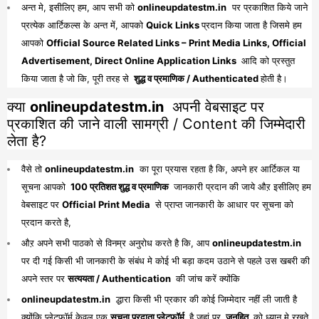
अन्त मे, इसीलिए हम, आप सभी को
onlineupdatestm.in
पर प्रकाशित किये जाने
प्रत्येक आर्टिकल्स के अन्त में, आपको
Quick Links
प्रदान किया जाता है जिसमे हम
आपको
Official Source Related Links – Print Media Links, Official
Advertisement, Direct Online Application Links
आदि को प्रस्तुत
किया जाता है जो कि, पूरी तरह से
शुद्ध व प्रमाणिक / Authenticated
होती है।
क्या
onlineupdatestm.in
अपनी वेबसाइट पर
प्रकाशित की जाने वाली सामग्री / Content की जिम्मेदारी
लेता है?
वैसे तो
onlineupdatestm.in
का पूरा प्रयास रहता है कि, अपने हर आर्टिकल या
सूचना आपको
100 प्रतिशत शुद्ध व प्रमाणिक
जानकारी प्रदान की जाये औऱ इसीलिए हम
वेबसाइट पर
Official Print Media
से प्राप्त जानकारी के आधार पर सूचना को
प्रदान करते है,
औऱ अपने सभी पाठको से विनम्र अनुरोध करते है कि, आप
onlineupdatestm.in
पर दी गई किसी भी जानकारी के संबंध मे कोई भी बड़ा कदम उठाने से पहले उस खबरी की
अपने स्तर पर
सत्ययता / Authentication
की जांच करें क्योंकि
onlineupdatestm.in
द्धारा किसी भी प्रकार की कोई जिम्मेदार नहीं ली जाती है
क्योंकि प्लेटफॉर्म केवल एक
सूचना प्रदाता प्लेटफॉर्म
है जहां पर
जनहित
को ध्यान मे रखते