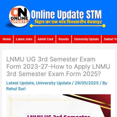
Skip
to
content
Home
Latest Jobs
Admit Card
Results
University Update
Sarkari Y
LNMU UG 3rd Semester Exam
Form 2023-27-How to Apply LNMU
3rd Semester Exam Form 2025?
Latest Update
,
University Update
/
29/05/2025
/ By
Rahul Suri