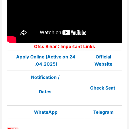
Ofss Bihar : Important Links
Apply Online (Active on 24
Official
.04.2025)
Website
Notification /
Check Seat
Dates
WhatsApp
Telegram