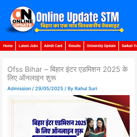
Skip
to
content
Home
Latest Jobs
Admit Card
Results
University Update
Sarkari Y
Ofss Bihar – बिहार इंटर एडमिशन 2025 के
लिए ऑनलाइन शुरू
Admission
/
29/05/2025
/ By
Rahul Suri