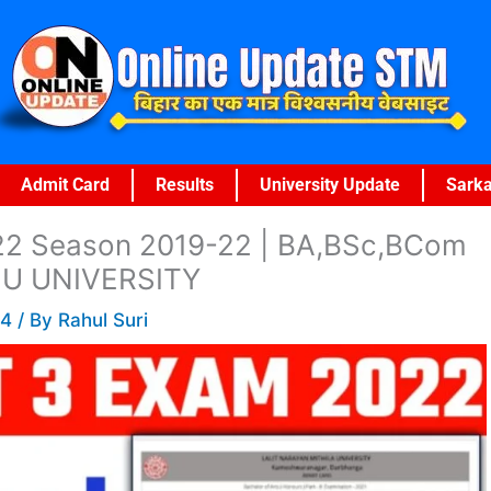
Admit Card
Results
University Update
Sarka
22 Season 2019-22 | BA,BSc,BCom
MU UNIVERSITY
24
/ By
Rahul Suri