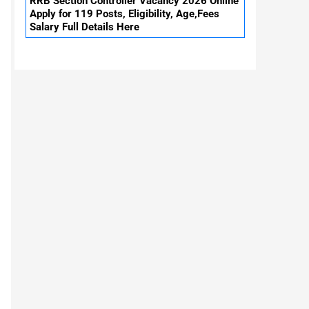
RRB Section Controller Vacancy 2026 Online
Apply for 119 Posts, Eligibility, Age,Fees
Salary Full Details Here