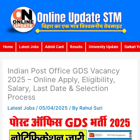
Skip
to
content
Home
Latest Jobs
Admit Card
Results
University Update
Sarkari Y
Indian Post Office GDS Vacancy
2025 – Online Apply, Eligibility,
Salary, Last Date & Selection
Process
Latest Jobs
/
05/04/2025
/ By
Rahul Suri