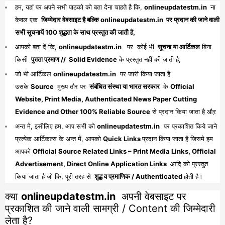
हम, यहां पर अपने सभी पाठको को बता देना चाहते है कि,
onlineupdatestm.in
ना
केवल एक
जिम्मेदार वेबसाइट है बल्कि onlineupdatestm.in पर प्रदान की जाने वाली
सभी सूचनायें 100 शुद्धता के साथ प्रस्तुत की जाती है,
आपको बता दें कि,
onlineupdatestm.in
पर कोई भी
सूचना या आर्टिकल
बिना
किसी
पुख्ता प्रमाण // Solid Evidence
के प्रस्तुत नहीं की जाती है,
जो भी आर्टिकल
onlineupdatestm.in
पर जारी किया जाता है
उसके
Source
मुख्य तौर पर
संबंधित संस्था या भारत सरकार
के
Official
Website, Print Media, Authenticated News Paper Cutting
Evidence and Other 100% Reliable Source
से प्रदान किया जाता है औऱ
अन्त मे, इसीलिए हम, आप सभी को
onlineupdatestm.in
पर प्रकाशित किये जाने
प्रत्येक आर्टिकल्स के अन्त में, आपको
Quick Links
प्रदान किया जाता है जिसमे हम
आपको
Official Source Related Links – Print Media Links, Official
Advertisement, Direct Online Application Links
आदि को प्रस्तुत
किया जाता है जो कि, पूरी तरह से
शुद्ध व प्रमाणिक / Authenticated
होती है।
क्या
onlineupdatestm.in
अपनी वेबसाइट पर
प्रकाशित की जाने वाली सामग्री / Content की जिम्मेदारी
लेता है?