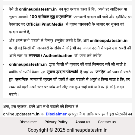
वैसे तो
onlineupdatestm.in
का पूरा प्रयास रहता है कि, अपने हर आर्टिकल या
सूचना आपको
100 प्रतिशत शुद्ध व प्रमाणिक
जानकारी प्रदान की जाये औऱ इसीलिए हम
वेबसाइट पर
Official Print Media
से प्राप्त जानकारी के आधार पर सूचना को
प्रदान करते है,
औऱ अपने सभी पाठको से विनम्र अनुरोध करते है कि, आप
onlineupdatestm.in
पर दी गई किसी भी जानकारी के संबंध मे कोई भी बड़ा कदम उठाने से पहले उस खबरी की
अपने स्तर पर
सत्ययता / Authentication
की जांच करें क्योंकि
onlineupdatestm.in
द्धारा किसी भी प्रकार की कोई जिम्मेदार नहीं ली जाती है
क्योंकि प्लेटफॉर्म केवल एक
सूचना प्रदाता प्लेटफॉर्म
है जहां पर
जनहित
को ध्यान मे रखते
हुए
प्रमाणिक
जानकारी प्रदान की जाती है औऱ पाठको से अनुरोध किया जाता है कि, हर
खबर की पहले अपने स्तर पर जांच करे औऱ सब कुछ सही पाये जाने पर ही कोई कदम
उठाये।
अन्त, इस प्रकार, हमने आप सभी पाठको को विस्तार से
onlineupdatestm
.in
का
Disclaimer
प्रस्तुत किया ताकि आप हमारे इस प्लेटफॉर्म का
पूरा व भरपूर लाभ प्राप्त कर सकें।
Disclaimer
Privacy Policy
About us
Contact us
Copyright © 2025 onlineupdatestm.in