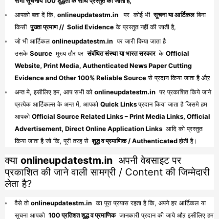
सभी सूचनायें 100 शुद्धता के साथ प्रस्तुत की जाती है,
आपको बता दें कि,
onlineupdatestm.in
पर कोई भी
सूचना या आर्टिकल
बिना
किसी
पुख्ता प्रमाण // Solid Evidence
के प्रस्तुत नहीं की जाती है,
जो भी आर्टिकल
onlineupdatestm.in
पर जारी किया जाता है
उसके
Source
मुख्य तौर पर
संबंधित संस्था या भारत सरकार
के
Official
Website, Print Media, Authenticated News Paper Cutting
Evidence and Other 100% Reliable Source
से प्रदान किया जाता है औऱ
अन्त मे, इसीलिए हम, आप सभी को
onlineupdatestm.in
पर प्रकाशित किये जाने
प्रत्येक आर्टिकल्स के अन्त में, आपको
Quick Links
प्रदान किया जाता है जिसमे हम
आपको
Official Source Related Links – Print Media Links, Official
Advertisement, Direct Online Application Links
आदि को प्रस्तुत
किया जाता है जो कि, पूरी तरह से
शुद्ध व प्रमाणिक / Authenticated
होती है।
क्या
onlineupdatestm.in
अपनी वेबसाइट पर
प्रकाशित की जाने वाली सामग्री / Content की जिम्मेदारी
लेता है?
वैसे तो
onlineupdatestm.in
का पूरा प्रयास रहता है कि, अपने हर आर्टिकल या
सूचना आपको
100 प्रतिशत शुद्ध व प्रमाणिक
जानकारी प्रदान की जाये औऱ इसीलिए हम