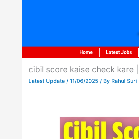
Skip
to
content
Home
Latest Jobs
cibil score kaise check kare |
Latest Update
/
11/06/2025
/ By
Rahul Suri