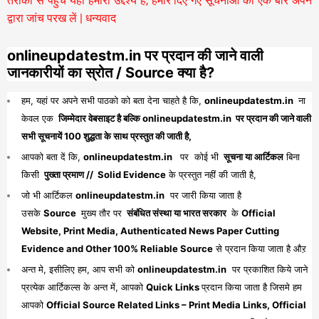
तरीकों से पहुंचे यही हमारा उद्देश्य है, हमारे दिए गए सूचनाओं को एक बार अपने
द्वारा जांच परख लें | धन्यवाद
onlineupdatestm.in पर प्रदान की जाने वाली
जानकारीयों का स्रोत / Source क्या है?
हम, यहां पर अपने सभी पाठको को बता देना चाहते है कि,
onlineupdatestm.in
ना
केवल एक
जिम्मेदार वेबसाइट है बल्कि onlineupdatestm.in पर प्रदान की जाने वाली
सभी सूचनायें 100 शुद्धता के साथ प्रस्तुत की जाती है,
आपको बता दें कि,
onlineupdatestm.in
पर कोई भी
सूचना या आर्टिकल
बिना
किसी
पुख्ता प्रमाण // Solid Evidence
के प्रस्तुत नहीं की जाती है,
जो भी आर्टिकल
onlineupdatestm.in
पर जारी किया जाता है
उसके
Source
मुख्य तौर पर
संबंधित संस्था या भारत सरकार
के
Official
Website, Print Media, Authenticated News Paper Cutting
Evidence and Other 100% Reliable Source
से प्रदान किया जाता है औऱ
अन्त मे, इसीलिए हम, आप सभी को
onlineupdatestm.in
पर प्रकाशित किये जाने
प्रत्येक आर्टिकल्स के अन्त में, आपको
Quick Links
प्रदान किया जाता है जिसमे हम
आपको
Official Source Related Links – Print Media Links, Official