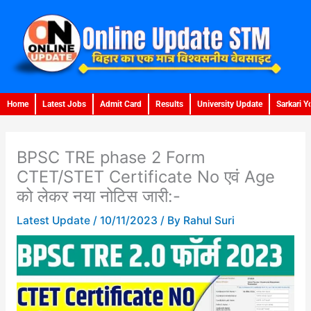
Skip
to
content
Home
Latest Jobs
Admit Card
Results
University Update
Sarkari Y
BPSC TRE phase 2 Form
CTET/STET Certificate No एवं Age
को लेकर नया नोटिस जारी:-
Latest Update
/
10/11/2023
/ By
Rahul Suri