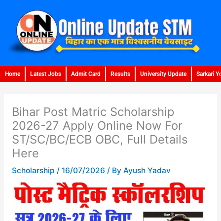
Skip
to
content
Home
Latest Jobs
Admit Card
Results
University Update
Sarkari Y
Bihar Post Matric Scholarship
2026-27 Apply Online Now For
ST/SC/BC/ECB OBC, Full Details
Here
Scholarship
/
16/07/2026
/ By
Ayush Yadav