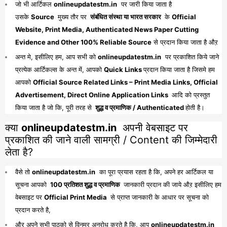
जो भी आर्टिकल
onlineupdatestm.in
पर जारी किया जाता है
उसके
Source
मुख्य तौर पर
संबंधित संस्था या भारत सरकार
के
Official
Website, Print Media, Authenticated News Paper Cutting
Evidence and Other 100% Reliable Source
से प्रदान किया जाता है औऱ
अन्त मे, इसीलिए हम, आप सभी को
onlineupdatestm.in
पर प्रकाशित किये जाने
प्रत्येक आर्टिकल्स के अन्त में, आपको
Quick Links
प्रदान किया जाता है जिसमे हम
आपको
Official Source Related Links – Print Media Links, Official
Advertisement, Direct Online Application Links
आदि को प्रस्तुत
किया जाता है जो कि, पूरी तरह से
शुद्ध व प्रमाणिक / Authenticated
होती है।
क्या
onlineupdatestm.in
अपनी वेबसाइट पर
प्रकाशित की जाने वाली सामग्री / Content की जिम्मेदारी
लेता है?
वैसे तो
onlineupdatestm.in
का पूरा प्रयास रहता है कि, अपने हर आर्टिकल या
सूचना आपको
100 प्रतिशत शुद्ध व प्रमाणिक
जानकारी प्रदान की जाये औऱ इसीलिए हम
वेबसाइट पर
Official Print Media
से प्राप्त जानकारी के आधार पर सूचना को
प्रदान करते है,
औऱ अपने सभी पाठको से विनम्र अनुरोध करते है कि, आप
onlineupdatestm.in