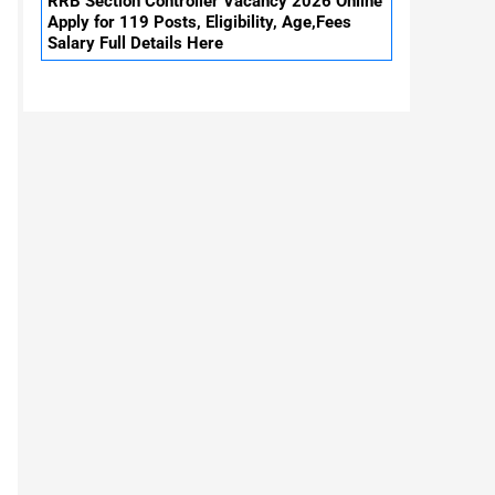
RRB Section Controller Vacancy 2026 Online
Apply for 119 Posts, Eligibility, Age,Fees
Salary Full Details Here