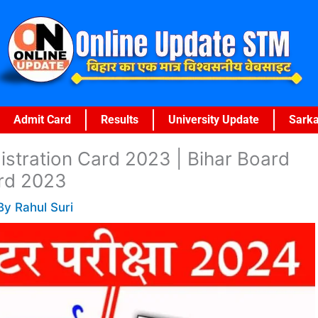
Admit Card
Results
University Update
Sarka
stration Card 2023 | Bihar Board
ard 2023
 By
Rahul Suri