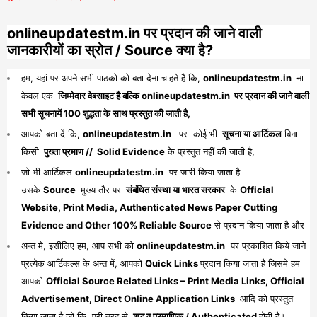
onlineupdatestm.in पर प्रदान की जाने वाली
जानकारीयों का स्रोत / Source क्या है?
हम, यहां पर अपने सभी पाठको को बता देना चाहते है कि,
onlineupdatestm.in
ना
केवल एक
जिम्मेदार वेबसाइट है बल्कि onlineupdatestm.in पर प्रदान की जाने वाली
सभी सूचनायें 100 शुद्धता के साथ प्रस्तुत की जाती है,
आपको बता दें कि,
onlineupdatestm.in
पर कोई भी
सूचना या आर्टिकल
बिना
किसी
पुख्ता प्रमाण // Solid Evidence
के प्रस्तुत नहीं की जाती है,
जो भी आर्टिकल
onlineupdatestm.in
पर जारी किया जाता है
उसके
Source
मुख्य तौर पर
संबंधित संस्था या भारत सरकार
के
Official
Website, Print Media, Authenticated News Paper Cutting
Evidence and Other 100% Reliable Source
से प्रदान किया जाता है औऱ
अन्त मे, इसीलिए हम, आप सभी को
onlineupdatestm.in
पर प्रकाशित किये जाने
प्रत्येक आर्टिकल्स के अन्त में, आपको
Quick Links
प्रदान किया जाता है जिसमे हम
आपको
Official Source Related Links – Print Media Links, Official
Advertisement, Direct Online Application Links
आदि को प्रस्तुत
किया जाता है जो कि, पूरी तरह से
शुद्ध व प्रमाणिक / Authenticated
होती है।