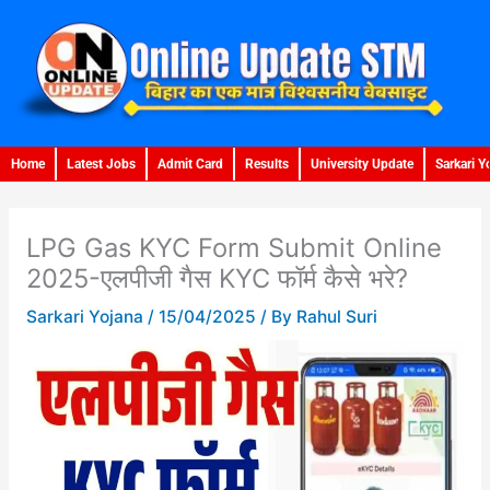
Skip
to
content
Home
Latest Jobs
Admit Card
Results
University Update
Sarkari Y
LPG Gas KYC Form Submit Online
2025-एलपीजी गैस KYC फॉर्म कैसे भरे?
Sarkari Yojana
/
15/04/2025
/ By
Rahul Suri