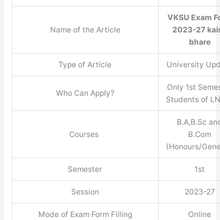
VKSU Exam F
Name of the Article
2023-27 kai
bhare
Type of Article
University Up
Only 1st Seme
Who Can Apply?
Students of 
B.A,B.Sc an
Courses
B.Com
(Honours/Gene
Semester
1st
Session
2023-27
Mode of Exam Form Filling
Online