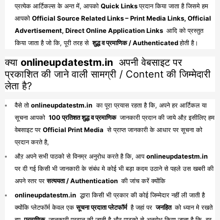
प्रत्येक आर्टिकल्स के अन्त में, आपको
Quick Links
प्रदान किया जाता है जिसमे हम
आपको
Official Source Related Links – Print Media Links, Official
Advertisement, Direct Online Application Links
आदि को प्रस्तुत
किया जाता है जो कि, पूरी तरह से
शुद्ध व प्रमाणिक / Authenticated
होती है।
क्या
onlineupdatestm.in
अपनी वेबसाइट पर
प्रकाशित की जाने वाली सामग्री / Content की जिम्मेदारी
लेता है?
वैसे तो
onlineupdatestm.in
का पूरा प्रयास रहता है कि, अपने हर आर्टिकल या
सूचना आपको
100 प्रतिशत शुद्ध व प्रमाणिक
जानकारी प्रदान की जाये औऱ इसीलिए हम
वेबसाइट पर
Official Print Media
से प्राप्त जानकारी के आधार पर सूचना को
प्रदान करते है,
औऱ अपने सभी पाठको से विनम्र अनुरोध करते है कि, आप
onlineupdatestm.in
पर दी गई किसी भी जानकारी के संबंध मे कोई भी बड़ा कदम उठाने से पहले उस खबरी की
अपने स्तर पर
सत्ययता / Authentication
की जांच करें क्योंकि
onlineupdatestm.in
द्धारा किसी भी प्रकार की कोई जिम्मेदार नहीं ली जाती है
क्योंकि प्लेटफॉर्म केवल एक
सूचना प्रदाता प्लेटफॉर्म
है जहां पर
जनहित
को ध्यान मे रखते
हुए
प्रमाणिक
जानकारी प्रदान की जाती है औऱ पाठको से अनुरोध किया जाता है कि, हर