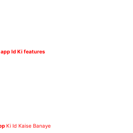
e app
Id
Ki
features
pp
Ki Id Kaise Banaye