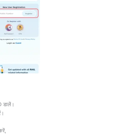
 डालें।
ं।
ें,