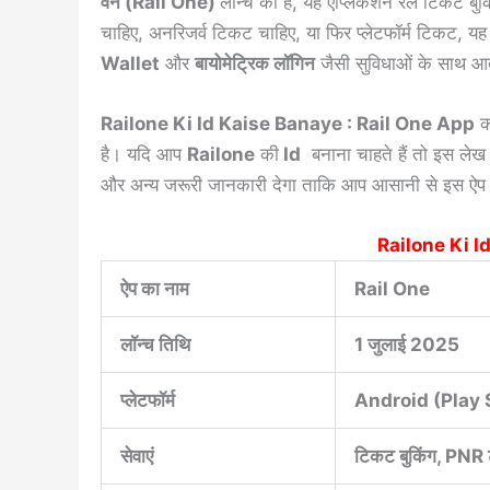
वन (Rail One)
लॉन्च की है, यह एप्लिकेशन रेल टिकट ब
चाहिए, अनरिजर्व टिकट चाहिए, या फिर प्लेटफॉर्म टिकट, 
Wallet
और
बायोमेट्रिक लॉगिन
जैसी सुविधाओं के साथ आत
Railone Ki Id Kaise Banaye : Rail One App
का
है। यदि आप
Railone
की
Id
बनाना चाहते हैं तो इस लेख 
और अन्य जरूरी जानकारी देगा ताकि आप आसानी से इस ऐप 
Railone Ki I
ऐप का नाम
Rail One
लॉन्च तिथि
1 जुलाई 2025
प्लेटफॉर्म
Android (Play 
सेवाएं
टिकट बुकिंग, PNR 