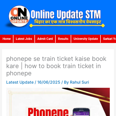
Skip
to
content
Home
Latest Jobs
Admit Card
Results
University Update
Sarkari Y
phonepe se train ticket kaise book
kare | how to book train ticket in
phonepe
Latest Update
/
16/06/2025
/ By
Rahul Suri