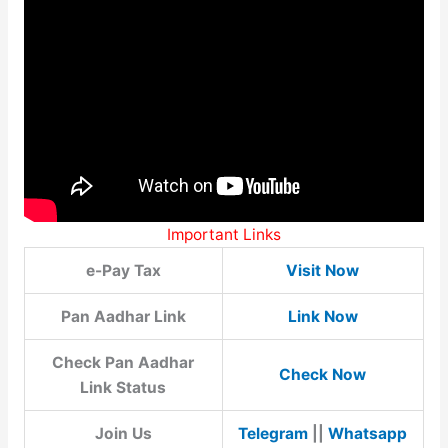
Important Links
e-Pay Tax
Visit Now
Pan Aadhar Link
Link Now
Check Pan Aadhar
Check Now
Link Status
Join Us
Telegram
||
Whatsapp