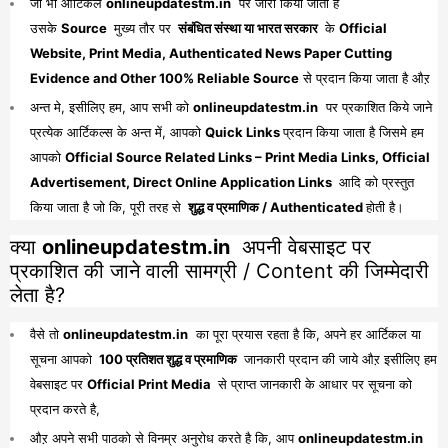
जो भी आर्टिकल
onlineupdatestm.in
पर जारी किया जाता है
उसके
Source
मुख्य तौर पर
संबंधित संस्था या भारत सरकार
के
Official
Website, Print Media, Authenticated News Paper Cutting
Evidence and Other 100% Reliable Source
से प्रदान किया जाता है औऱ
अन्त मे, इसीलिए हम, आप सभी को
onlineupdatestm.in
पर प्रकाशित किये जाने
प्रत्येक आर्टिकल्स के अन्त में, आपको
Quick Links
प्रदान किया जाता है जिसमे हम
आपको
Official Source Related Links – Print Media Links, Official
Advertisement, Direct Online Application Links
आदि को प्रस्तुत
किया जाता है जो कि, पूरी तरह से
शुद्ध व प्रमाणिक / Authenticated
होती है।
क्या
onlineupdatestm.in
अपनी वेबसाइट पर
प्रकाशित की जाने वाली सामग्री / Content की जिम्मेदारी
लेता है?
वैसे तो
onlineupdatestm.in
का पूरा प्रयास रहता है कि, अपने हर आर्टिकल या
सूचना आपको
100 प्रतिशत शुद्ध व प्रमाणिक
जानकारी प्रदान की जाये औऱ इसीलिए हम
वेबसाइट पर
Official Print Media
से प्राप्त जानकारी के आधार पर सूचना को
प्रदान करते है,
औऱ अपने सभी पाठको से विनम्र अनुरोध करते है कि, आप
onlineupdatestm.in