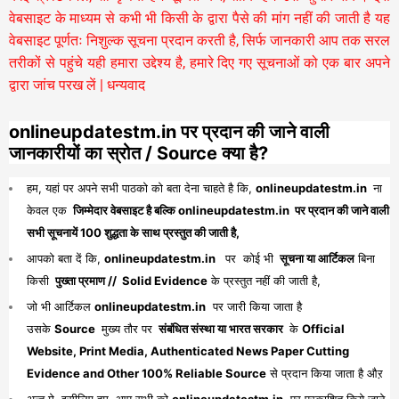
वेबसाइट के माध्यम से कभी भी किसी के द्वारा पैसे की मांग नहीं की जाती है यह
वेबसाइट पूर्णतः निशुल्क सूचना प्रदान करती है,
सिर्फ जानकारी आप तक सरल
तरीकों से पहुंचे यही हमारा उद्देश्य है, हमारे दिए गए सूचनाओं को एक बार अपने
द्वारा जांच परख लें | धन्यवाद
onlineupdatestm.in पर प्रदान की जाने वाली
जानकारीयों का स्रोत / Source क्या है?
हम, यहां पर अपने सभी पाठको को बता देना चाहते है कि,
onlineupdatestm.in
ना
केवल एक
जिम्मेदार वेबसाइट है बल्कि onlineupdatestm.in पर प्रदान की जाने वाली
सभी सूचनायें 100 शुद्धता के साथ प्रस्तुत की जाती है,
आपको बता दें कि,
onlineupdatestm.in
पर कोई भी
सूचना या आर्टिकल
बिना
किसी
पुख्ता प्रमाण // Solid Evidence
के प्रस्तुत नहीं की जाती है,
जो भी आर्टिकल
onlineupdatestm.in
पर जारी किया जाता है
उसके
Source
मुख्य तौर पर
संबंधित संस्था या भारत सरकार
के
Official
Website, Print Media, Authenticated News Paper Cutting
Evidence and Other 100% Reliable Source
से प्रदान किया जाता है औऱ
अन्त मे, इसीलिए हम, आप सभी को
onlineupdatestm.in
पर प्रकाशित किये जाने