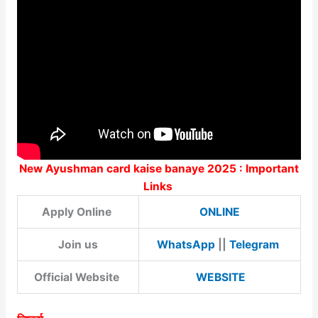
New Ayushman card kaise banaye 2025 : Important
Links
Apply Online
ONLINE
Join us
WhatsApp
||
Telegram
Official Website
WEBSITE