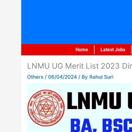
Skip
to
content
Home
Latest Jobs
LNMU UG Merit List 2023 Dir
Others
/
06/04/2024
/ By
Rahul Suri