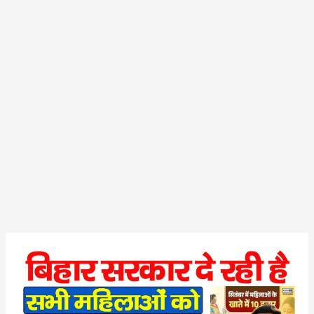
Bihar
Mahila
Rojgar
Yojana
2025-