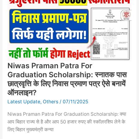
Patra
For
Graduation
Scholarship:
स्नातक
पास
छात्रवृत्ति
के
Niwas Praman Patra For
लिए
निवास
Graduation Scholarship: स्नातक पास
प्रमाण
छात्रवृत्ति के लिए निवास प्रमाण पत्र ऐसे बनायें
पत्र
ऑनलाइन?
ऐसे
Latest Update
,
Others
/
07/11/2025
बनायें
ऑनलाइन?
Niwas Praman Patra For Graduation Scholarship: क्या
आप बिहार राज्य से है और आप 50 हजार रुपए की स्कॉलरशिप लेने के
लिए बिहार मुख्यमंत्री कन्या