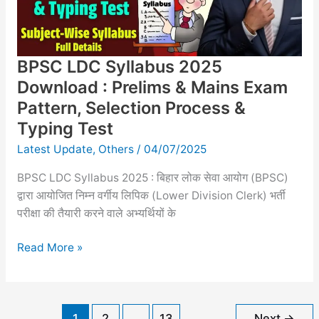
&
Mains
Exam
BPSC LDC Syllabus 2025
Pattern,
Selection
Download : Prelims & Mains Exam
Process
Pattern, Selection Process &
&
Typing Test
Typing
Latest Update
,
Others
/
04/07/2025
Test
BPSC LDC Syllabus 2025 : बिहार लोक सेवा आयोग (BPSC)
द्वारा आयोजित निम्न वर्गीय लिपिक (Lower Division Clerk) भर्ती
परीक्षा की तैयारी करने वाले अभ्यर्थियों के
Read More »
1
2
…
13
Next
→