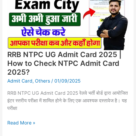
Admit
Card
2025
|
How
to
Check
RRB NTPC UG Admit Card 2025 |
NTPC
Admit
How to Check NTPC Admit Card
Card
2025?
2025?
Admit Card
,
Others
/
01/09/2025
RRB NTPC UG Admit Card 2025 रेलवे भर्ती बोर्ड द्वारा आयोजित
इंटर स्तरीय परीक्षा में शामिल होने के लिए एक आवश्यक दस्तावेज है। यह
परीक्षा
Read More »