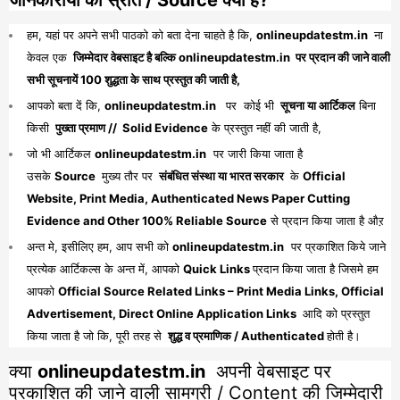
जानकारीयों का स्रोत / Source क्या है?
हम, यहां पर अपने सभी पाठको को बता देना चाहते है कि,
onlineupdatestm.in
ना
केवल एक
जिम्मेदार वेबसाइट है बल्कि onlineupdatestm.in पर प्रदान की जाने वाली
सभी सूचनायें 100 शुद्धता के साथ प्रस्तुत की जाती है,
आपको बता दें कि,
onlineupdatestm.in
पर कोई भी
सूचना या आर्टिकल
बिना
किसी
पुख्ता प्रमाण // Solid Evidence
के प्रस्तुत नहीं की जाती है,
जो भी आर्टिकल
onlineupdatestm.in
पर जारी किया जाता है
उसके
Source
मुख्य तौर पर
संबंधित संस्था या भारत सरकार
के
Official
Website, Print Media, Authenticated News Paper Cutting
Evidence and Other 100% Reliable Source
से प्रदान किया जाता है औऱ
अन्त मे, इसीलिए हम, आप सभी को
onlineupdatestm.in
पर प्रकाशित किये जाने
प्रत्येक आर्टिकल्स के अन्त में, आपको
Quick Links
प्रदान किया जाता है जिसमे हम
आपको
Official Source Related Links – Print Media Links, Official
Advertisement, Direct Online Application Links
आदि को प्रस्तुत
किया जाता है जो कि, पूरी तरह से
शुद्ध व प्रमाणिक / Authenticated
होती है।
क्या
onlineupdatestm.in
अपनी वेबसाइट पर
प्रकाशित की जाने वाली सामग्री / Content की जिम्मेदारी