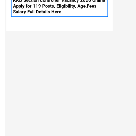
RRB Section Controller Vacancy 2026 Online
Apply for 119 Posts, Eligibility, Age,Fees
Salary Full Details Here