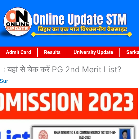
Admit Card
Results
University Update
Sarka
यहां से चेक करें PG 2nd Merit List?
Suri