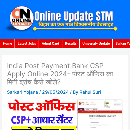
Skip
to
content
Home
Latest Jobs
Admit Card
Results
University Update
Sarkari Y
India Post Payment Bank CSP
Apply Online 2024- पोस्ट ऑफिस का
मिनी ब्रांच कैसे खोले?
Sarkari Yojana
/
29/05/2024
/ By
Rahul Suri