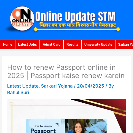
Skip
to
content
Home
Latest Jobs
Admit Card
Results
University Update
Sarkari Y
How to renew Passport online in
2025 | Passport kaise renew karein
Latest Update
,
Sarkari Yojana
/
20/04/2025
/ By
Rahul Suri