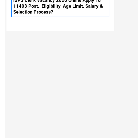
IBPS Clerk Vacancy 2026 Online Apply For
11403 Post, Eligibility, Age Limit, Salary &
Selection Process?