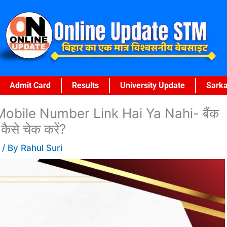
Admit Card
Results
University Update
Sarka
obile Number Link Hai Ya Nahi- बैंक
 कैसे चेक करें?
5
/ By
Rahul Suri