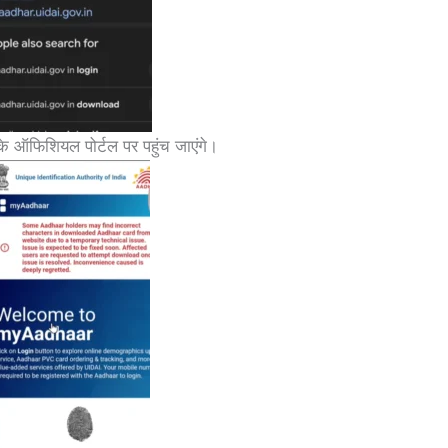
े ऑफिशियल पोर्टल पर पहुंच जाएंगे।