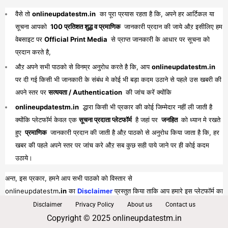
वैसे तो
onlineupdatestm.in
का पूरा प्रयास रहता है कि, अपने हर आर्टिकल या
सूचना आपको
100 प्रतिशत शुद्ध व प्रमाणिक
जानकारी प्रदान की जाये औऱ इसीलिए हम
वेबसाइट पर
Official Print Media
से प्राप्त जानकारी के आधार पर सूचना को
प्रदान करते है,
औऱ अपने सभी पाठको से विनम्र अनुरोध करते है कि, आप
onlineupdatestm.in
पर दी गई किसी भी जानकारी के संबंध मे कोई भी बड़ा कदम उठाने से पहले उस खबरी की
अपने स्तर पर
सत्ययता / Authentication
की जांच करें क्योंकि
onlineupdatestm.in
द्धारा किसी भी प्रकार की कोई जिम्मेदार नहीं ली जाती है
क्योंकि प्लेटफॉर्म केवल एक
सूचना प्रदाता प्लेटफॉर्म
है जहां पर
जनहित
को ध्यान मे रखते
हुए
प्रमाणिक
जानकारी प्रदान की जाती है औऱ पाठको से अनुरोध किया जाता है कि, हर
खबर की पहले अपने स्तर पर जांच करे औऱ सब कुछ सही पाये जाने पर ही कोई कदम
उठाये।
अन्त, इस प्रकार, हमने आप सभी पाठको को विस्तार से
onlineupdatestm
.in
का
Disclaimer
प्रस्तुत किया ताकि आप हमारे इस प्लेटफॉर्म का
पूरा व भरपूर लाभ प्राप्त कर सकें।
Disclaimer
Privacy Policy
About us
Contact us
Copyright © 2025 onlineupdatestm.in