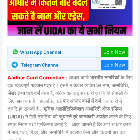
Join Now
WhatsApp Channel
Join Now
Telegram Channel
Aadhar Card Correction :
आधार कार्ड
भारतीय नागरिकों
के लिए
एक म
हत्वपूर्ण पहचान पत्र
है। इसमें न केवल व्यक्ति का
नाम, जन्मतिथि,
जेंडर तथा पता दर्ज
होता है, बल्कि यह कई सरकारी एवं निजी सेवाओं के
लिए आवश्यक है। हालांकि, कई
बार आधार कार्ड में दर्ज
जानकारी में
त्रुटि हो सकती है।
यूनिक आइडेंटिफिकेशन अथॉरिटी ऑफ इंडिया
(UIDAI)
ने ऐसी त्रुटियों को
सुधारने एवं जानकारी अपडेट
करने के लिए
स्पष्ट नियम तथा प्रक्रिया बनाई है। आइए जानते हैं कि आप आधार कार्ड
में नाम, पता, जेंडर, और जन्मतिथि में बदलाव कैसे और कितनी बार कर