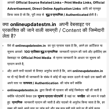
आपको
Official Source Related Links – Print Media Links, Official
Advertisement, Direct Online Application Links
आदि को प्रस्तुत
किया जाता है जो कि, पूरी तरह से
शुद्ध व प्रमाणिक / Authenticated
होती है।
क्या
onlineupdatestm.in
अपनी वेबसाइट पर
प्रकाशित की जाने वाली सामग्री / Content की जिम्मेदारी
लेता है?
वैसे तो
onlineupdatestm.in
का पूरा प्रयास रहता है कि, अपने हर आर्टिकल या
सूचना आपको
100 प्रतिशत शुद्ध व प्रमाणिक
जानकारी प्रदान की जाये औऱ इसीलिए हम
वेबसाइट पर
Official Print Media
से प्राप्त जानकारी के आधार पर सूचना को
प्रदान करते है,
औऱ अपने सभी पाठको से विनम्र अनुरोध करते है कि, आप
onlineupdatestm.in
पर दी गई किसी भी जानकारी के संबंध मे कोई भी बड़ा कदम उठाने से पहले उस खबरी की
अपने स्तर पर
सत्ययता / Authentication
की जांच करें क्योंकि
onlineupdatestm.in
द्धारा किसी भी प्रकार की कोई जिम्मेदार नहीं ली जाती है
क्योंकि प्लेटफॉर्म केवल एक
सूचना प्रदाता प्लेटफॉर्म
है जहां पर
जनहित
को ध्यान मे रखते
हुए
प्रमाणिक
जानकारी प्रदान की जाती है औऱ पाठको से अनुरोध किया जाता है कि, हर
खबर की पहले अपने स्तर पर जांच करे औऱ सब कुछ सही पाये जाने पर ही कोई कदम