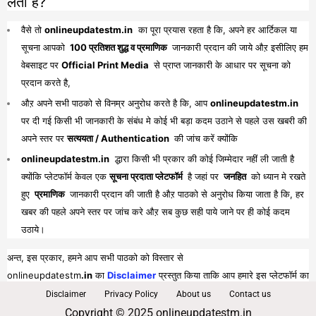
लेता है?
वैसे तो
onlineupdatestm.in
का पूरा प्रयास रहता है कि, अपने हर आर्टिकल या
सूचना आपको
100 प्रतिशत शुद्ध व प्रमाणिक
जानकारी प्रदान की जाये औऱ इसीलिए हम
वेबसाइट पर
Official Print Media
से प्राप्त जानकारी के आधार पर सूचना को
प्रदान करते है,
औऱ अपने सभी पाठको से विनम्र अनुरोध करते है कि, आप
onlineupdatestm.in
पर दी गई किसी भी जानकारी के संबंध मे कोई भी बड़ा कदम उठाने से पहले उस खबरी की
अपने स्तर पर
सत्ययता / Authentication
की जांच करें क्योंकि
onlineupdatestm.in
द्धारा किसी भी प्रकार की कोई जिम्मेदार नहीं ली जाती है
क्योंकि प्लेटफॉर्म केवल एक
सूचना प्रदाता प्लेटफॉर्म
है जहां पर
जनहित
को ध्यान मे रखते
हुए
प्रमाणिक
जानकारी प्रदान की जाती है औऱ पाठको से अनुरोध किया जाता है कि, हर
खबर की पहले अपने स्तर पर जांच करे औऱ सब कुछ सही पाये जाने पर ही कोई कदम
उठाये।
अन्त, इस प्रकार, हमने आप सभी पाठको को विस्तार से
onlineupdatestm
.in
का
Disclaimer
प्रस्तुत किया ताकि आप हमारे इस प्लेटफॉर्म का
पूरा व भरपूर लाभ प्राप्त कर सकें।
Disclaimer
Privacy Policy
About us
Contact us
Copyright © 2025 onlineupdatestm.in