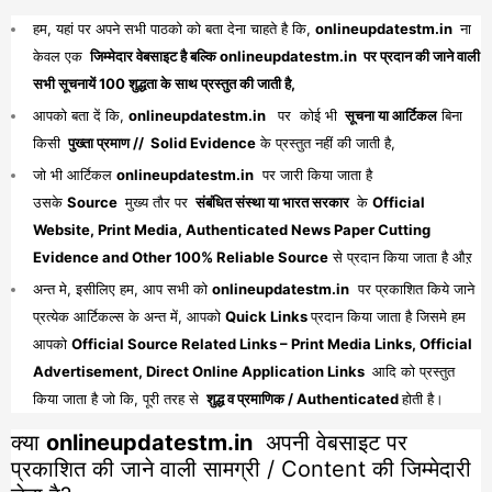
हम, यहां पर अपने सभी पाठको को बता देना चाहते है कि,
onlineupdatestm.in
ना
केवल एक
जिम्मेदार वेबसाइट है बल्कि onlineupdatestm.in पर प्रदान की जाने वाली
सभी सूचनायें 100 शुद्धता के साथ प्रस्तुत की जाती है,
आपको बता दें कि,
onlineupdatestm.in
पर कोई भी
सूचना या आर्टिकल
बिना
किसी
पुख्ता प्रमाण // Solid Evidence
के प्रस्तुत नहीं की जाती है,
जो भी आर्टिकल
onlineupdatestm.in
पर जारी किया जाता है
उसके
Source
मुख्य तौर पर
संबंधित संस्था या भारत सरकार
के
Official
Website, Print Media, Authenticated News Paper Cutting
Evidence and Other 100% Reliable Source
से प्रदान किया जाता है औऱ
अन्त मे, इसीलिए हम, आप सभी को
onlineupdatestm.in
पर प्रकाशित किये जाने
प्रत्येक आर्टिकल्स के अन्त में, आपको
Quick Links
प्रदान किया जाता है जिसमे हम
आपको
Official Source Related Links – Print Media Links, Official
Advertisement, Direct Online Application Links
आदि को प्रस्तुत
किया जाता है जो कि, पूरी तरह से
शुद्ध व प्रमाणिक / Authenticated
होती है।
क्या
onlineupdatestm.in
अपनी वेबसाइट पर
प्रकाशित की जाने वाली सामग्री / Content की जिम्मेदारी