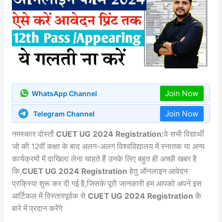
Join Now
WhatsApp Channel
Join Now
Telegram Channel
नमस्कार दोस्तों
CUET UG 2024 Registration:
वे सभी विद्यार्थी
जो की 12वीं कक्षा के बाद अलग-अलग विश्वविद्यालय में स्नातक या अन्य
कार्यक्रमों में दाखिला लेना चाहते हैं उनके लिए बहुत ही अच्छी खबर है
कि,
CUET UG 2024 Registration
हेतु ऑनलाइन आवेदन
प्रक्रिया शुरू कर दी गई है,जिसके पूरी जानकारी हम आपको अपने इस
आर्टिकल में विस्तारपूर्वक से
CUET UG 2024 Registration
के
बारे में प्रदान करेंगे