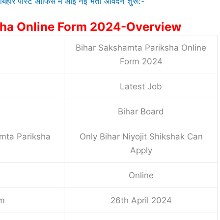
ार पोस्ट ऑफिस में आई नई भर्ती आवेदन शुरू:-
sha Online Form 2024-Overview
Bihar Sakshamta Pariksha Online
Form 2024
Latest Job
Bihar Board
mta Pariksha
Only Bihar Niyojit Shikshak Can
Apply
Online
om
26th April 2024