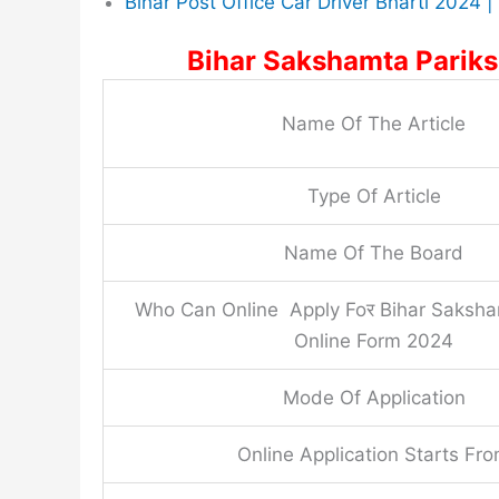
Bihar Post Office Car Driver Bharti 2024 | बिह
Bihar Sakshamta Parik
Name Of The Article
Type Of Article
Name Of The Board
Who Can Online Apply Foर Bihar Saksha
Online Form 2024
Mode Of Application
Online Application Starts Fr