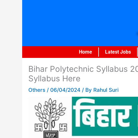
Skip
to
content
Home
Latest Jobs
Bihar Polytechnic Syllabus 2
Syllabus Here
Others
/
06/04/2024
/ By
Rahul Suri