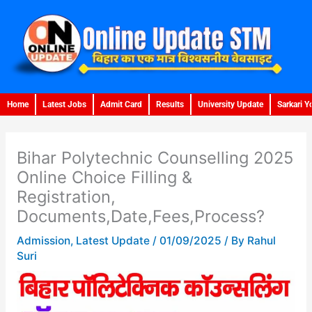
Skip
to
content
Home
Latest Jobs
Admit Card
Results
University Update
Sarkari Y
Bihar Polytechnic Counselling 2025
Online Choice Filling &
Registration,
Documents,Date,Fees,Process?
Admission
,
Latest Update
/
01/09/2025
/ By
Rahul
Suri