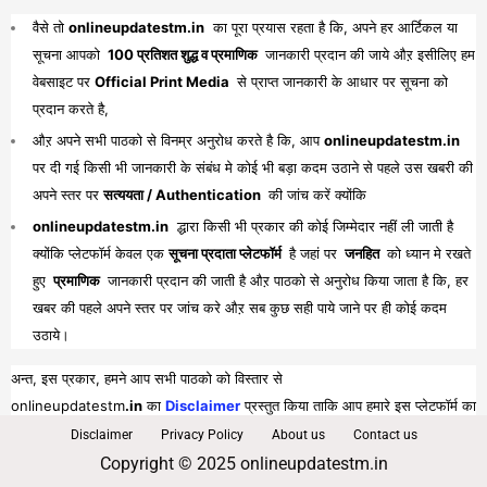
वैसे तो
onlineupdatestm.in
का पूरा प्रयास रहता है कि, अपने हर आर्टिकल या
सूचना आपको
100 प्रतिशत शुद्ध व प्रमाणिक
जानकारी प्रदान की जाये औऱ इसीलिए हम
वेबसाइट पर
Official Print Media
से प्राप्त जानकारी के आधार पर सूचना को
प्रदान करते है,
औऱ अपने सभी पाठको से विनम्र अनुरोध करते है कि, आप
onlineupdatestm.in
पर दी गई किसी भी जानकारी के संबंध मे कोई भी बड़ा कदम उठाने से पहले उस खबरी की
अपने स्तर पर
सत्ययता / Authentication
की जांच करें क्योंकि
onlineupdatestm.in
द्धारा किसी भी प्रकार की कोई जिम्मेदार नहीं ली जाती है
क्योंकि प्लेटफॉर्म केवल एक
सूचना प्रदाता प्लेटफॉर्म
है जहां पर
जनहित
को ध्यान मे रखते
हुए
प्रमाणिक
जानकारी प्रदान की जाती है औऱ पाठको से अनुरोध किया जाता है कि, हर
खबर की पहले अपने स्तर पर जांच करे औऱ सब कुछ सही पाये जाने पर ही कोई कदम
उठाये।
अन्त, इस प्रकार, हमने आप सभी पाठको को विस्तार से
onlineupdatestm
.in
का
Disclaimer
प्रस्तुत किया ताकि आप हमारे इस प्लेटफॉर्म का
पूरा व भरपूर लाभ प्राप्त कर सकें।
Disclaimer
Privacy Policy
About us
Contact us
Copyright © 2025 onlineupdatestm.in