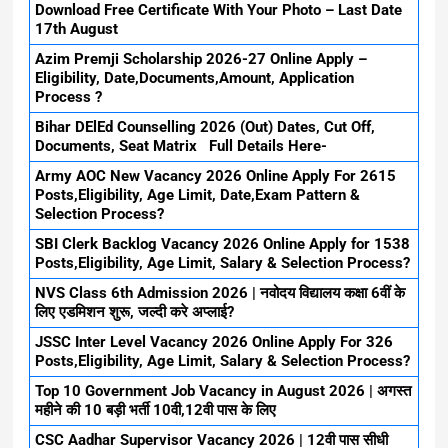
Download Free Certificate With Your Photo – Last Date
17th August
Azim Premji Scholarship 2026-27 Online Apply –
Eligibility, Date,Documents,Amount, Application
Process ?
Bihar DElEd Counselling 2026 (Out) Dates, Cut Off,
Documents, Seat Matrix Full Details Here-
Army AOC New Vacancy 2026 Online Apply For 2615
Posts,Eligibility, Age Limit, Date,Exam Pattern &
Selection Process?
SBI Clerk Backlog Vacancy 2026 Online Apply for 1538
Posts,Eligibility, Age Limit, Salary & Selection Process?
NVS Class 6th Admission 2026 | नवोदय विद्यालय कक्षा 6वीं के
लिए एडमिशन शुरू, जल्दी करे अप्लाई?
JSSC Inter Level Vacancy 2026 Online Apply For 326
Posts,Eligibility, Age Limit, Salary & Selection Process?
Top 10 Government Job Vacancy in August 2026 | अगस्त
महीने की 10 बड़ी भर्ती 10वी,12वी पास के लिए
CSC Aadhar Supervisor Vacancy 2026 | 12वी पास सीधी