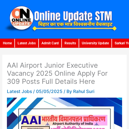
Skip
to
content
Home
Latest Jobs
Admit Card
Results
University Update
Sarkari Y
AAI Airport Junior Executive
Vacancy 2025 Online Apply For
309 Posts Full Details Here
Latest Jobs
/
05/05/2025
/ By
Rahul Suri