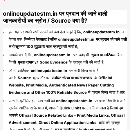
onlineupdatestm.in पर प्रदान की जाने वाली
जानकारीयों का स्रोत / Source क्या है?
हम, यहां पर अपने सभी पाठको को बता देना चाहते है कि,
onlineupdatestm.in
ना
केवल एक
जिम्मेदार वेबसाइट है बल्कि onlineupdatestm.in पर प्रदान की जाने वाली
सभी सूचनायें 100 शुद्धता के साथ प्रस्तुत की जाती है,
आपको बता दें कि,
onlineupdatestm.in
पर कोई भी
सूचना या आर्टिकल
बिना
किसी
पुख्ता प्रमाण // Solid Evidence
के प्रस्तुत नहीं की जाती है,
जो भी आर्टिकल
onlineupdatestm.in
पर जारी किया जाता है
उसके
Source
मुख्य तौर पर
संबंधित संस्था या भारत सरकार
के
Official
Website, Print Media, Authenticated News Paper Cutting
Evidence and Other 100% Reliable Source
से प्रदान किया जाता है औऱ
अन्त मे, इसीलिए हम, आप सभी को
onlineupdatestm.in
पर प्रकाशित किये जाने
प्रत्येक आर्टिकल्स के अन्त में, आपको
Quick Links
प्रदान किया जाता है जिसमे हम
आपको
Official Source Related Links – Print Media Links, Official
Advertisement, Direct Online Application Links
आदि को प्रस्तुत
किया जाता है जो कि, पूरी तरह से
शुद्ध व प्रमाणिक / Authenticated
होती है।