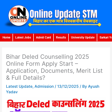
Skip
to
content
Home
Latest Jobs
Admit Card
Results
University Update
Sarkari Y
Bihar Deled Counselling 2025
Online Form Apply Start –
Application, Documents, Merit List
& Full Details?
Latest Update
,
Admission
/
13/12/2025
/ By
Ayush
Yadav